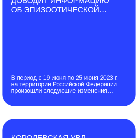
ДОВОДИТ ИНФОРМАЦИЮ
ОБ ЭПИЗООТИЧЕСКОЙ
СИТУАЦИИ В РОССИЙСКОЙ
ФЕДЕРАЦИИ ПО
СОСТОЯНИЮ НА 25 ИЮНЯ
2023 Г.
В период с 19 июня по 25 июня 2023 г.
на территории Российской Федерации
произошли следующие изменения
эпизоотической ситуации. Отменен
карантин по африканской чуме
свиней (далее–АЧС) в г. Донецк
(протокол № 9 дистанционного
заседания чрезвычайной
противоэпизоотической комиссии
города Донецка от 28 декабря 2022
КОРОЛЕВСКАЯ УВЛ