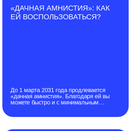
города Донецка от 28 декабря 2022
«ДАЧНАЯ АМНИСТИЯ»: КАК
г.). Среди домашних свиней
ЕЙ ВОСПОЛЬЗОВАТЬСЯ?
карантинные ограничения по АЧС
До 1 марта 2031 года продлевается
«дачная амнистия». Благодаря ей вы
можете быстро и с минимальным
количеством документов оформить в
собственность садовый и жилой дом.