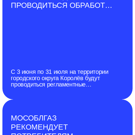
ПРОВОДИТЬСЯ ОБРАБОТКА
ОТ БОРЩЕВИКА
СОСНОВСКОГО
С 3 июня по 31 июля на территории
городского округа Королёв будут
проводиться регламентные
мероприятия по ликвидации очагов
произрастания и неконтролируемого
распространения борщевика
Сосновского с применением
гербицидов.
МОСОБЛГАЗ
РЕКОМЕНДУЕТ