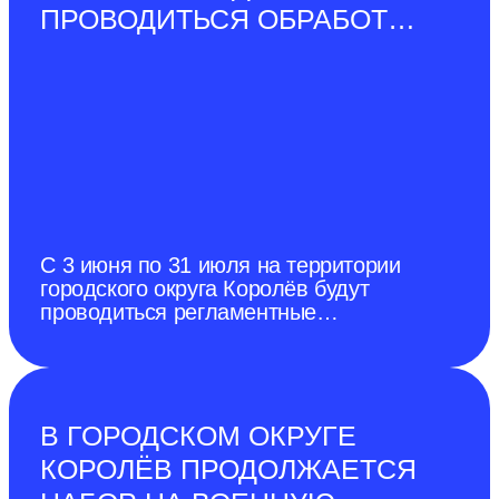
ПРОВОДИТЬСЯ ОБРАБОТКА
ОТ БОРЩЕВИКА
СОСНОВСКОГО
С 3 июня по 31 июля на территории
городского округа Королёв будут
проводиться регламентные
мероприятия по ликвидации очагов
произрастания и неконтролируемого
распространения борщевика
Сосновского с применением
гербицидов.
В ГОРОДСКОМ ОКРУГЕ
КОРОЛЁВ ПРОДОЛЖАЕТСЯ