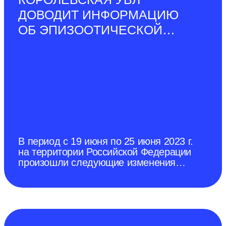
г.). Среди домашних свиней
ДОВОДИТ ИНФОРМАЦИЮ
карантинные ограничения по АЧС
ОБ ЭПИЗООТИЧЕСКОЙ
СИТУАЦИИ В РОССИЙСКОЙ
ФЕДЕРАЦИИ ПО
СОСТОЯНИЮ НА 25 ИЮНЯ
2023 Г.
В период с 19 июня по 25 июня 2023 г.
на территории Российской Федерации
произошли следующие изменения
эпизоотической ситуации. Отменен
карантин по африканской чуме
свиней (далее–АЧС) в г. Донецк
(протокол № 9 дистанционного
заседания чрезвычайной
противоэпизоотической комиссии