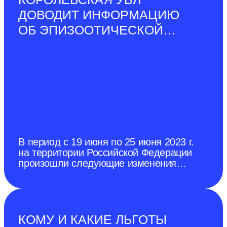
ДОВОДИТ ИНФОРМАЦИЮ
ОБ ЭПИЗООТИЧЕСКОЙ
СИТУАЦИИ В РОССИЙСКОЙ
ФЕДЕРАЦИИ ПО
СОСТОЯНИЮ НА 25 ИЮНЯ
2023 Г.
В период с 19 июня по 25 июня 2023 г.
на территории Российской Федерации
произошли следующие изменения
эпизоотической ситуации. Отменен
карантин по африканской чуме
свиней (далее–АЧС) в г. Донецк
(протокол № 9 дистанционного
заседания чрезвычайной
КОМУ И КАКИЕ ЛЬГОТЫ
противоэпизоотической комиссии