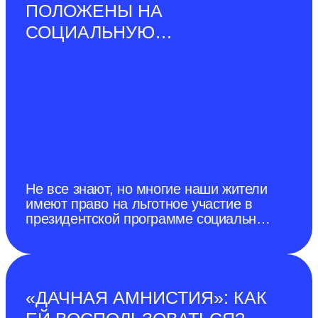
ПОЛОЖЕНЫ НА
города Донецка от 28 декабря 2022
г.). Среди домашних свиней
СОЦИАЛЬНУЮ
карантинные ограничения по АЧС
ГАЗИФИКАЦИЮ ДОМА В
ПОДМОСКОВЬЕ?
Не все знают, но многие наши жители
имеют право на льготное участие в
президентской программе социальной
газификации.
«ДАЧНАЯ АМНИСТИЯ»: КАК