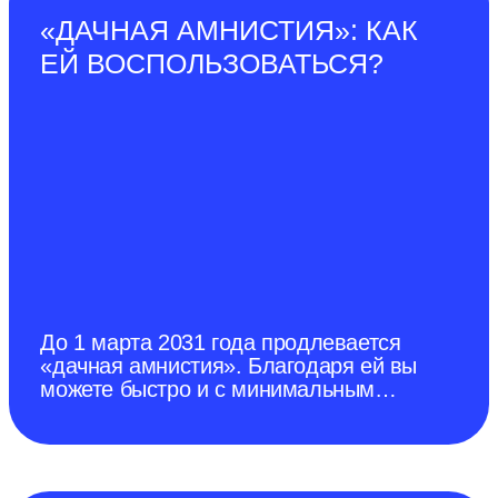
города Донецка от 28 декабря 2022
«ДАЧНАЯ АМНИСТИЯ»: КАК
г.). Среди домашних свиней
ЕЙ ВОСПОЛЬЗОВАТЬСЯ?
карантинные ограничения по АЧС
До 1 марта 2031 года продлевается
«дачная амнистия». Благодаря ей вы
можете быстро и с минимальным
количеством документов оформить в
собственность садовый и жилой дом.