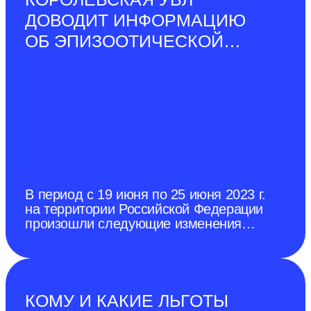
ДОВОДИТ ИНФОРМАЦИЮ
ОБ ЭПИЗООТИЧЕСКОЙ
СИТУАЦИИ В РОССИЙСКОЙ
ФЕДЕРАЦИИ ПО
СОСТОЯНИЮ НА 25 ИЮНЯ
2023 Г.
В период с 19 июня по 25 июня 2023 г.
на территории Российской Федерации
произошли следующие изменения
эпизоотической ситуации. Отменен
карантин по африканской чуме
свиней (далее–АЧС) в г. Донецк
(протокол № 9 дистанционного
заседания чрезвычайной
КОМУ И КАКИЕ ЛЬГОТЫ
противоэпизоотической комиссии