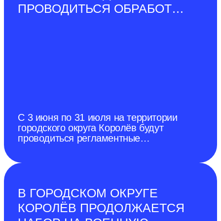
ПРОВОДИТЬСЯ ОБРАБОТКА
ОТ БОРЩЕВИКА
СОСНОВСКОГО
С 3 июня по 31 июля на территории
городского округа Королёв будут
проводиться регламентные
мероприятия по ликвидации очагов
произрастания и неконтролируемого
распространения борщевика
Сосновского с применением
гербицидов.
В ГОРОДСКОМ ОКРУГЕ
КОРОЛЁВ ПРОДОЛЖАЕТСЯ