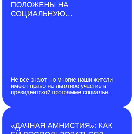
ПОЛОЖЕНЫ НА
города Донецка от 28 декабря 2022
г.). Среди домашних свиней
СОЦИАЛЬНУЮ
карантинные ограничения по АЧС
ГАЗИФИКАЦИЮ ДОМА В
ПОДМОСКОВЬЕ?
Не все знают, но многие наши жители
имеют право на льготное участие в
президентской программе социальной
газификации.
«ДАЧНАЯ АМНИСТИЯ»: КАК