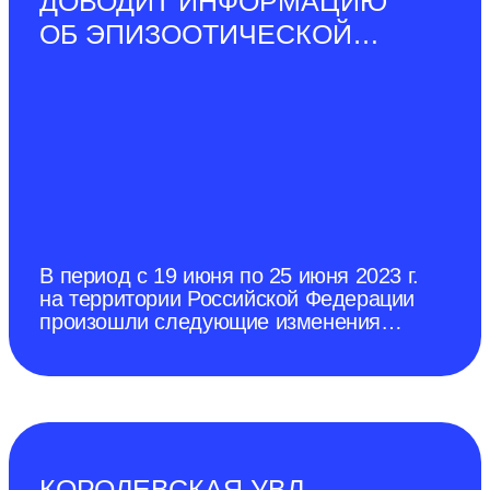
ДОВОДИТ ИНФОРМАЦИЮ
ОБ ЭПИЗООТИЧЕСКОЙ
СИТУАЦИИ В РОССИЙСКОЙ
ФЕДЕРАЦИИ ПО
СОСТОЯНИЮ НА 25 ИЮНЯ
2023 Г.
В период с 19 июня по 25 июня 2023 г.
на территории Российской Федерации
произошли следующие изменения
эпизоотической ситуации. Отменен
карантин по африканской чуме
свиней (далее–АЧС) в г. Донецк
(протокол № 9 дистанционного
заседания чрезвычайной
противоэпизоотической комиссии
города Донецка от 28 декабря 2022
КОРОЛЕВСКАЯ УВЛ