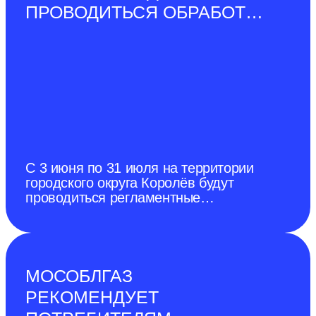
ПРОВОДИТЬСЯ ОБРАБОТКА
ОТ БОРЩЕВИКА
СОСНОВСКОГО
С 3 июня по 31 июля на территории
городского округа Королёв будут
проводиться регламентные
мероприятия по ликвидации очагов
произрастания и неконтролируемого
распространения борщевика
Сосновского с применением
гербицидов.
МОСОБЛГАЗ
РЕКОМЕНДУЕТ