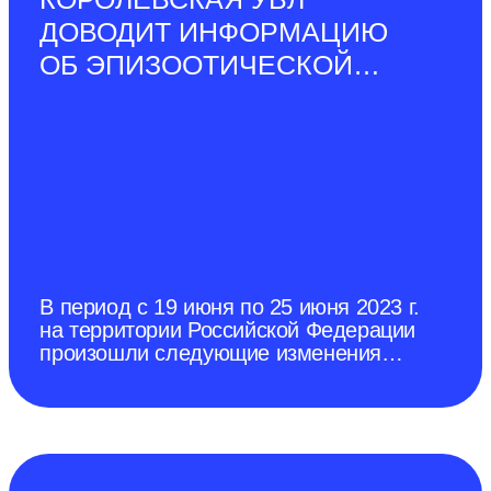
г.). Среди домашних свиней
ДОВОДИТ ИНФОРМАЦИЮ
карантинные ограничения по АЧС
ОБ ЭПИЗООТИЧЕСКОЙ
СИТУАЦИИ В РОССИЙСКОЙ
ФЕДЕРАЦИИ ПО
СОСТОЯНИЮ НА 25 ИЮНЯ
2023 Г.
В период с 19 июня по 25 июня 2023 г.
на территории Российской Федерации
произошли следующие изменения
эпизоотической ситуации. Отменен
карантин по африканской чуме
свиней (далее–АЧС) в г. Донецк
(протокол № 9 дистанционного
заседания чрезвычайной
противоэпизоотической комиссии