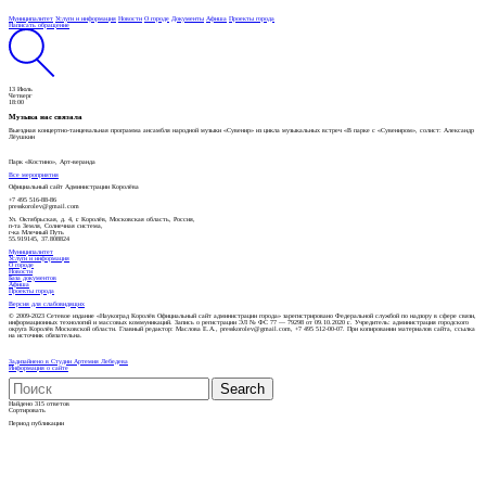
Муниципалитет
Услуги и информация
Новости
О городе
Документы
Афиша
Проекты города
Написать обращение
13 Июль
Четверг
18:00
Музыка нас связала
Выездная концертно-танцевальная программа ансамбля народной музыки «Сувенир» из цикла музыкальных встреч «В парке с «Сувениром», солист: Александр
Лёушкин
Парк «Костино», Арт-веранда
Все мероприятия
Официальный сайт Администрации Королёва
+7 495 516-88-86
presskorolev@gmail.com
Ул. Октябрьская, д. 4, г. Королёв, Московская область, Россия,
п-та Земля, Солнечная система,
г-ка Млечный Путь
55.919145, 37.808824
Муниципалитет
Услуги и информация
О городе
Новости
База документов
Афиша
Проекты города
Версия для слабовидящих
© 2009-2023 Сетевое издание «Наукоград Королёв Официальный сайт администрации города» зарегистрировано Федеральной службой по надзору в сфере связи,
информационных технологий и массовых коммуникаций. Запись о регистрации ЭЛ № ФС 77 — 79298 от 09.10.2020 г.. Учредитель: администрация городского
округа Королёв Московской области. Главный редактор: Маслова Е.А., presskorolev@gmail.com, +7 495 512-00-07. При копировании материалов сайта, ссылка
на источник обязательна.
Задизайнено в Студии Артемия Лебедева
Информация о сайте
Найдено
315
ответов
Сортировать
Период публикации