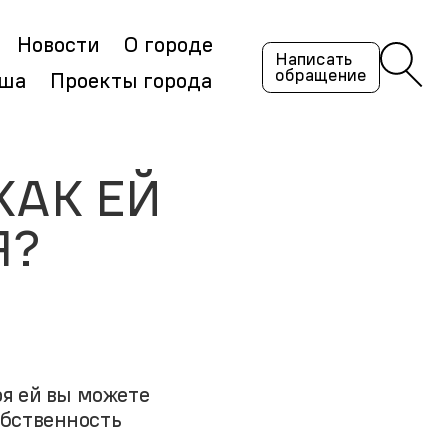
Новости
О городе
Написать
обращение
ша
Проекты города
КАК ЕЙ
Я?
я ей вы можете
бственность