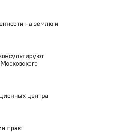
венности на землю и
оконсультируют
Московского
ационных центра
и прав: