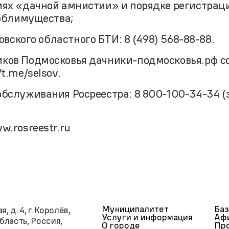
иях «дачной амнистии» и порядке регистраци
облимущества;
вского областного БТИ: 8 (498) 568-88-88.
ков Подмосковья дачники-подмосковья.рф с
t.me/selsov.
бслуживания Росреестра: 8 800-100-34-34 (
w.rosreestr.ru
Муниципалитет
Баз
, д. 4, г. Королёв,
Услуги и информация
Аф
бласть, Россия,
О городе
Про