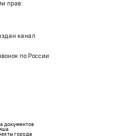
и прав:
оздан канал
звонок по России
а документов
иша
екты города