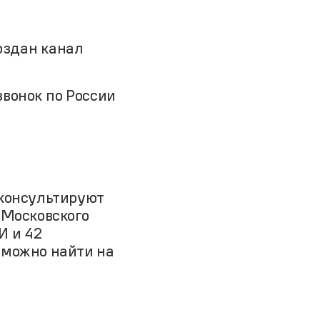
оздан канал
звонок по России
оконсультируют
Московского
И и 42
можно найти на